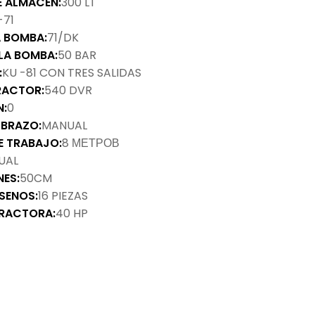
 ALMACÉN:
300 LT
-71
A BOMBA:
71/DK
 LA BOMBA:
50 BAR
:
KU -81 CON TRES SALIDAS
RACTOR:
540 DVR
N:
0
 BRAZO:
MANUAL
E TRABAJO:
8 МЕТРОВ
UAL
NES:
50CM
SENOS:
16 PIEZAS
TRACTORA:
40 HP