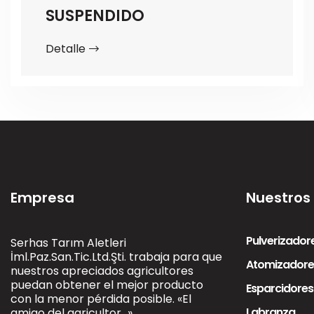
SUSPENDIDO
Detalle
Empresa
Nuestros
Pulverizador
Serhas Tarım Aletleri
İml.Paz.San.Tic.Ltd.Şti. trabaja para que
Atomizadore
nuestros apreciados agricultores
puedan obtener el mejor producto
Esparcidores 
con la menor pérdida posible. «El
Labranza
amigo del agricultor...»