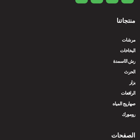
منتجاتنا
مرشات
البخاخات
رش الأسمدة
الحرث
بزار
الرافعات
صهاريج المياه
رومورك
الصفحات