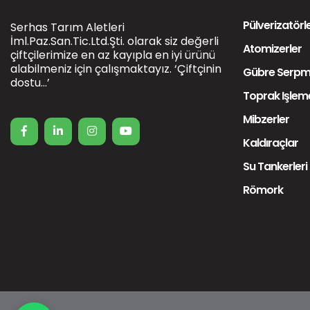
Pülverizatörl
Serhas Tarım Aletleri
İml.Paz.San.Tic.Ltd.Şti. olarak siz değerli
Atomizerler
çiftçilerimize en az kayıpla en iyi ürünü
alabilmeniz için çalışmaktayız. ‘Çiftçinin
Gübre Serp
dostu…’
Toprak İşlem
Mibzerler
Kaldıraçlar
Su Tankerleri
Römork