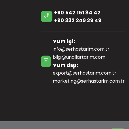
+90 542 151 84 42
+90 332 249 29 49
Yurt içi:
info@serhastarim.com.tr
bilgi@unallartarim.com
Yurt dışı:
export@serhastarim.com.tr
marketing@serhastarim.com.tr