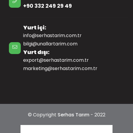
+90 332 249 29 49
Yurt içi:
info@serhastarim.com.tr
bilgi@unallartarim.com
Yurt dışı:
export@serhastarim.com.tr
marketing@serhastarim.com.tr
© Copyright
Serhas Tarım
- 2022