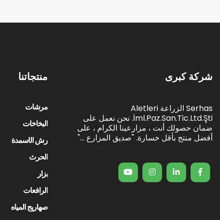
شركة كبرى
منتجاتنا
مرشات
Serhas الزراعة Aletleri
İml.Paz.San.Tic.Ltd.Şti. نحن نعمل على
البخاخات
ضمان حصولك أنت ، مزارعينا الكرام ، على
أفضل منتج بأقل خسارة. "صديق المزارع ..."
رش الأسمدة
الحرث
بزار
الرافعات
صهاريج المياه