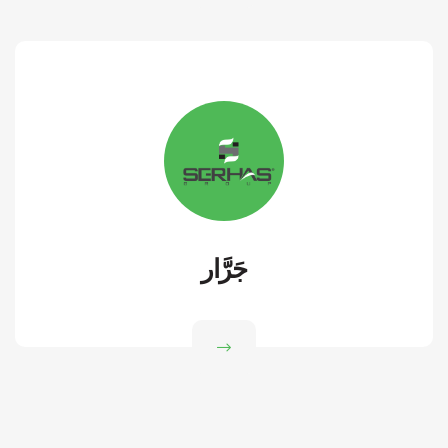
جَرَّار