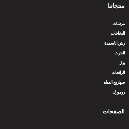
منتجاتنا
مرشات
البخاخات
رش الأسمدة
الحرث
بزار
الرافعات
صهاريج المياه
رومورك
الصفحات